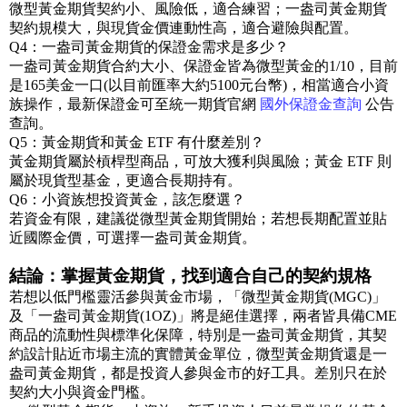
微型黃金期貨契約小、風險低，適合練習；一盎司黃金期貨
契約規模大，與現貨金價連動性高，適合避險與配置。
Q4：一盎司黃金期貨的保證金需求是多少？
一盎司黃金期貨合約大小、保證金皆為微型黃金的1/10，目前
是165美金一口(以目前匯率大約5100元台幣)，相當適合小資
族操作，最新保證金可至統一期貨官網
國外保證金查詢
公告
查詢。
Q5：黃金期貨和黃金 ETF 有什麼差別？
黃金期貨屬於槓桿型商品，可放大獲利與風險；黃金 ETF 則
屬於現貨型基金，更適合長期持有。
Q6：小資族想投資黃金，該怎麼選？
若資金有限，建議從微型黃金期貨開始；若想長期配置並貼
近國際金價，可選擇一盎司黃金期貨。
結論：掌握黃金期貨，找到適合自己的契約規格
若想以低門檻靈活參與黃金市場，「微型黃金期貨(MGC)」
及「一盎司黃金期貨(1OZ)」將是絕佳選擇，兩者皆具備CME
商品的流動性與標準化保障，特別是一盎司黃金期貨，其契
約設計貼近市場主流的實體黃金單位，微型黃金期貨還是一
盎司黃金期貨，都是投資人參與金市的好工具。差別只在於
契約大小與資金門檻。