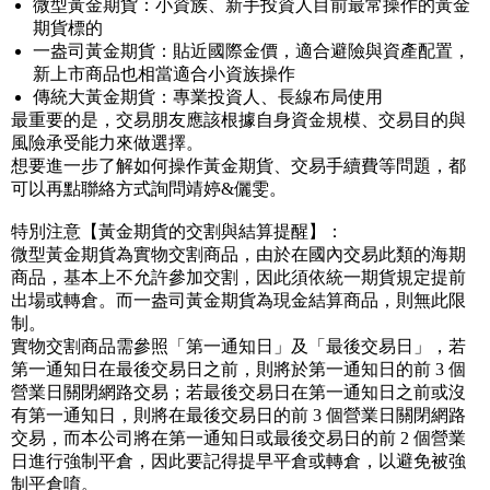
微型黃金期貨：小資族、新手投資人目前最常操作的黃金
期貨標的
一盎司黃金期貨：貼近國際金價，適合避險與資產配置，
新上市商品也相當適合小資族操作
傳統大黃金期貨：專業投資人、長線布局使用
最重要的是，交易朋友應該根據自身資金規模、交易目的與
風險承受能力來做選擇。
想要進一步了解如何操作黃金期貨、交易手續費等問題，都
可以再點聯絡方式詢問靖婷&儷雯。
特別注意【黃金期貨的交割與結算提醒】：
微型黃金期貨為實物交割商品，由於在國內交易此類的海期
商品，基本上不允許參加交割，因此須依統一期貨規定提前
出場或轉倉。而一盎司黃金期貨為現金結算商品，則無此限
制。
實物交割商品需參照「第一通知日」及「最後交易日」，若
第一通知日在最後交易日之前，則將於第一通知日的前 3 個
營業日關閉網路交易；若最後交易日在第一通知日之前或沒
有第一通知日，則將在最後交易日的前 3 個營業日關閉網路
交易，而本公司將在第一通知日或最後交易日的前 2 個營業
日進行強制平倉，因此要記得提早平倉或轉倉，以避免被強
制平倉唷。